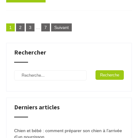
Pagination
1
2
3
…
7
Suivant
des
publications
Rechercher
Derniers articles
Chien et bébé : comment préparer son chien à l’arrivée
d’un nourrisson